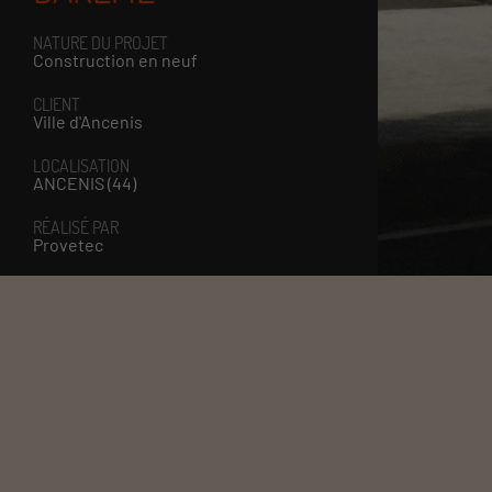
NATURE DU PROJET
Construction en neuf
CLIENT
Ville d'Ancenis
LOCALISATION
ANCENIS (44)
RÉALISÉ PAR
Provetec