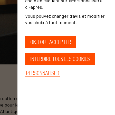
choix en cliquant sur «Personnaliser»
ci‑après.
Vous pouvez changer d'avis et modifier
vos choix à tout moment.
OK, TOUT ACCEPTER
INTERDIRE TOUS LES COOKIES
PERSONNALISER
ruction d'un bardage en résille métallique
ée pour le parking Bareme de la ville d'Ancenis en
 Atlantique.