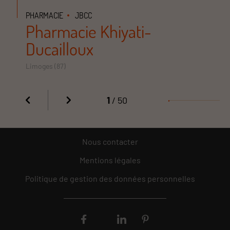
PHARMACIE
JBCC
Pharmacie Khiyati-
Ducailloux
Limoges (87)
1
/ 50
Nous contacter
Mentions légales
Politique de gestion des données personnelles