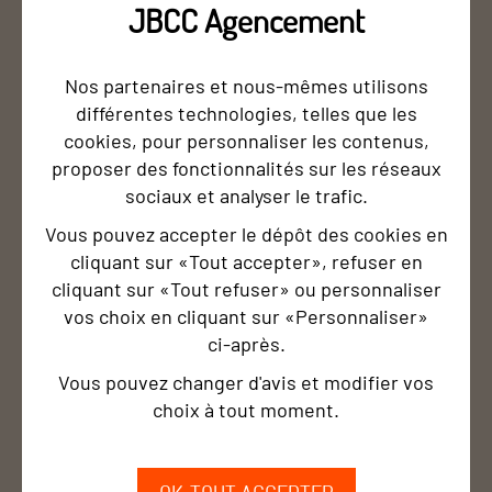
JBCC Agencement
LES RESULTATS
Nos partenaires et nous-mêmes utilisons
différentes technologies, telles que les
En changeant de dimension, l'officine active un
cookies, pour personnaliser les contenus,
levier de performance immédiat et concret :
proposer des fonctionnalités sur les réseaux
sociaux et analyser le trafic.
Un parcours patient réinventé : Le passage à 200
m² offre une circulation claire et un confort
Vous pouvez accepter le dépôt des cookies en
d'achat inégalé par rapport à l'ancien local.
cliquant sur «Tout accepter», refuser en
cliquant sur «Tout refuser» ou personnaliser
Valorisation du conseil : Les cabines de
vos choix en cliquant sur «Personnaliser»
confidentialité permettent à l'équipe d'exercer
ci‑après.
pleinement ses nouvelles missions de santé dans
Vous pouvez changer d'avis et modifier vos
un cadre sécurisant.
choix à tout moment.
Référent local en MAD : Grâce à l'espace
d'exposition dédié, la pharmacie est devenue une