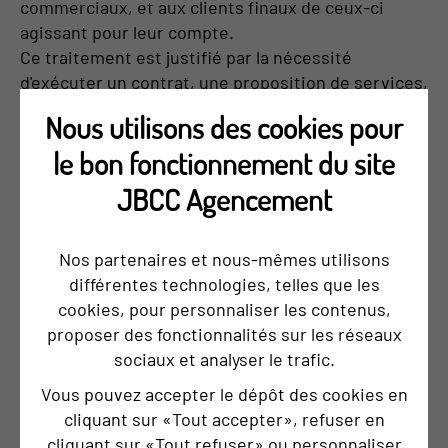
commerciaux, et aux clients finaux de ceux-ci
agissant pour leur compte.
Ce traitement est justifié par la nécessité
d'exécuter un contrat, une proposition de services,
un devis, etc. auquel vous êtes partie prenante.
Nous utilisons des cookies pour
le bon fonctionnement du site
4.2. Vos demandes et vos communications avec
JBCC AGENCEMENT
JBCC Agencement
Cela inclut le traitement des données à caractère
personnel pour : traiter et répondre aux demandes
Nos partenaires et nous-mêmes utilisons
du prospect, client ou de candidats à des offres
différentes technologies, telles que les
d’emploi ou en candidature spontanée, reçues via
cookies, pour personnaliser les contenus,
les formulaires "Contactez-nous" et par d'autres
proposer des fonctionnalités sur les réseaux
moyens.
sociaux et analyser le trafic.
Ce traitement est justifié par la nécessité
Vous pouvez accepter le dépôt des cookies en
d'exécuter un contrat, une proposition de services,
cliquant sur «Tout accepter», refuser en
un devis, un processus de recrutement, etc.
cliquant sur «Tout refuser» ou personnaliser