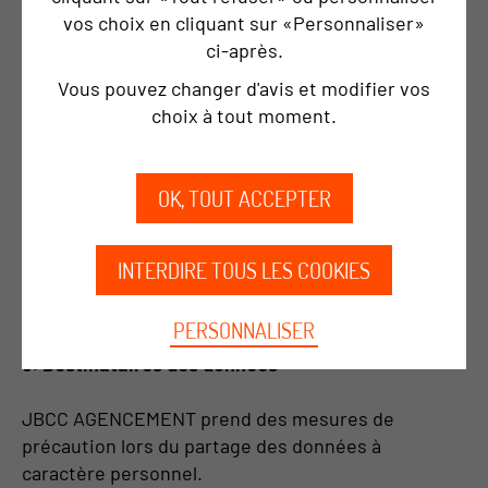
auquel vous êtes partie prenante.
vos choix en cliquant sur «Personnaliser»
ci‑après.
4.3. Administration, optimisation et analyse de
Vous pouvez changer d'avis et modifier vos
sites Web
choix à tout moment.
Cela inclut le traitement des données à caractère
personnel : optimisation du système et du site
OK, TOUT ACCEPTER
Web, analyses, étude de marché et maintenance
des informations de connexion de l'utilisateur.
Ce traitement est justifié par la nécessité
INTERDIRE TOUS LES COOKIES
d'exécuter un contrat, une proposition de services,
un devis, etc. auquel vous êtes partie prenante.
PERSONNALISER
5. Destinataires des données
JBCC AGENCEMENT prend des mesures de
précaution lors du partage des données à
caractère personnel.