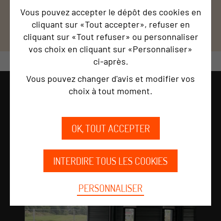
Vous pouvez accepter le dépôt des cookies en
cliquant sur «Tout accepter», refuser en
1
/ 8
cliquant sur «Tout refuser» ou personnaliser
vos choix en cliquant sur «Personnaliser»
ci‑après.
Vous pouvez changer d'avis et modifier vos
choix à tout moment.
AVANT / APRES
OK, TOUT ACCEPTER
INTERDIRE TOUS LES COOKIES
PERSONNALISER