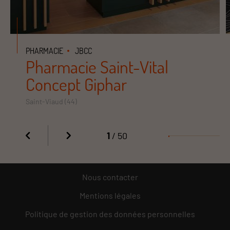
PHARMACIE
JBCC
Pharmacie Saint-Vital
Concept Giphar
Saint-Viaud (44)
1
/ 50
Nous contacter
Mentions légales
Politique de gestion des données personnelles