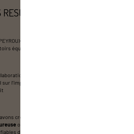
S RESULTATS
EYROUX et son équipe profiteront des
oirs équipés d'écran de
protection rétractable
llaboration avec les
services Merchandising
, un
l sur l’implantation et le choix des fournisseurs a
it
avons créé une pharmacie plus
épurée
et
très
eureuse
où l’ensemble des univers sont
fiables dès l’entrée