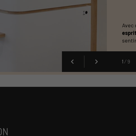
Avec 
espri
senti
1
/ 9
ON