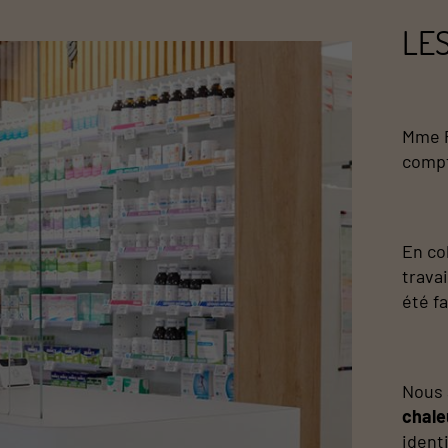
LE
Mme P
compt
En co
travai
été fa
Nous 
chal
identi