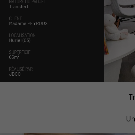
NATURE DU PROJET
Transfert
CLIENT
Madame PEYROUX
LOCALISATION
Huriel (03)
SUPERFICIE
65m²
RÉALISÉ PAR
JBCC
T
Un