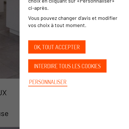
choix en cliquant sur «Personnaliser»
ci‑après.
Vous pouvez changer d'avis et modifier
vos choix à tout moment.
OK, TOUT ACCEPTER
INTERDIRE TOUS LES COOKIES
PERSONNALISER
UX
use